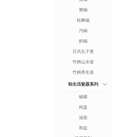
粥锅
轻舞锅
汽锅
奶锅
日式丸子煲
竹柄山水壶
竹柄养生壶
轻生活瓷器系列
秘罐
炖盅
油壶
和盆