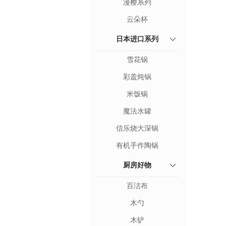
漫樱系列
云朵杯
日本进口系列
雪花锅
彩盖炖锅
米饭锅
魔法水罐
信乐烧大深锅
有机手作陶锅
厨房好物
百洁布
木勺
木铲