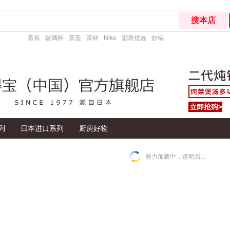
茶具
玻璃杯
茶壶
茶杯
Nike
潮表优选
炒锅
列
日本进口系列
厨房好物
努力加载中，请稍后...