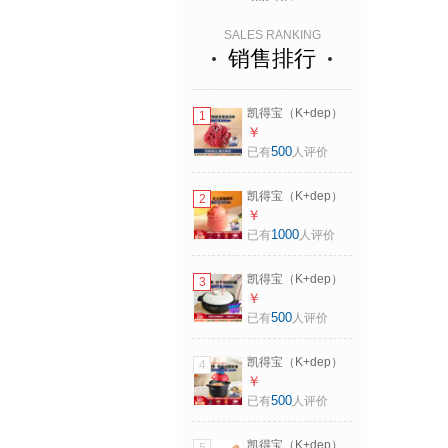
SALES RANKING
销售排行
凯得宝（K+dep）
1
日本进口陶锅清洁
￥
布刷碗布百洁布砂
500
已有
人评价
锅茶具餐具洗碗巾
百洁布
凯得宝（K+dep）
2
密封罐子泡菜坛子
￥
储物罐腌菜罐腌制
1000
已有
人评价
咸菜罐泡菜罐带盖
猪油罐送礼 秘罐
凯得宝（K+dep）
3
2.2L桃红色 送.食品
日本日式砂锅炖锅
￥
夹
陶瓷锅煲汤煲仔饭
500
已有
人评价
耐高温干烧不裂家
用砂锅燃气 丸子煲
凯得宝（K+dep）
4
2-4人适用白 2.3L
日本日式粥锅煮粥
￥
婴儿辅食熬粥锅家
500
已有
人评价
用陶瓷砂锅沙锅燃
气 粥煲2-4人用枫叶
凯得宝（K+dep）